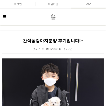
Q&A
로그인
회원가입
간석동강아지분양 후기입니다!~
펫퍼스트
12,848회
0건
본문