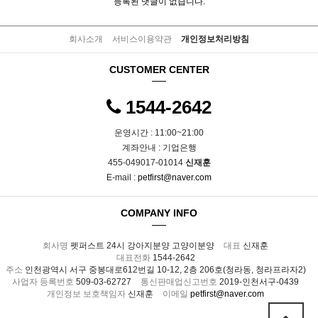
등록된 댓글이 없습니다.
회사소개
서비스이용약관
개인정보처리방침
CUSTOMER CENTER
1544-2642
운영시간 : 11:00~21:00
계좌안내 : 기업은행
455-049017-01014
신재훈
E-mail :
petfirst@naver.com
COMPANY INFO
회사명
펫퍼스트 24시 강아지분양 고양이분양
대표
신재훈
대표전화
1544-2642
주소
인천광역시 서구 중봉대로612번길 10-12, 2층 206호(청라동, 청라프라자2)
사업자 등록번호
509-03-62727
통신판매업신고번호
2019-인천서구-0439
개인정보 보호책임자
신재훈
이메일
petfirst@naver.com